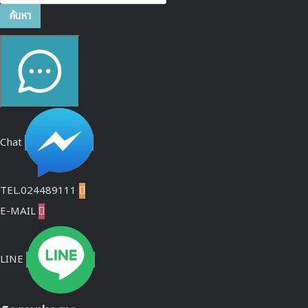
ค้นหา
Chat
TEL.024489111

E-MAIL

LINE