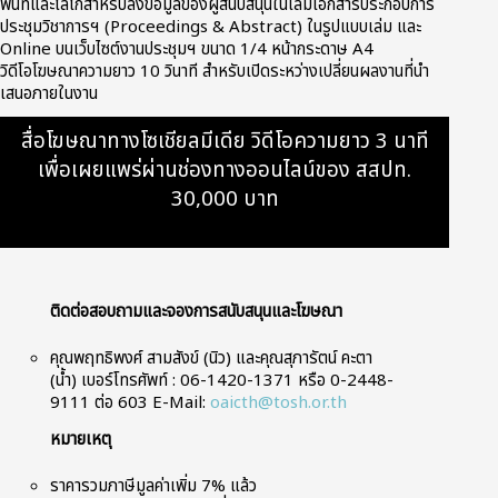
พื้นที่และโลโก้สำหรับลงข้อมูลของผู้สนับสนุนในเล่มเอกสารประกอบการ
ประชุมวิชาการฯ (Proceedings & Abstract) ในรูปแบบเล่ม และ
Online บนเว็บไซต์งานประชุมฯ ขนาด 1/4 หน้ากระดาษ A4
วิดีโอโฆษณาความยาว 10 วินาที สำหรับเปิดระหว่างเปลี่ยนผลงานที่นำ
เสนอภายในงาน
สื่อโฆษณาทางโซเชียลมีเดีย วิดีโอความยาว 3 นาที
เพื่อเผยแพร่ผ่านช่องทางออนไลน์ของ สสปท.
30,000 บาท
ติดต่อสอบถามและจองการสนับสนุนและโฆษณา
คุณพฤทธิพงศ์ สามสังข์ (นิว) และคุณสุภารัตน์ คะตา
(น้ำ) เบอร์โทรศัพท์ : 06-1420-1371 หรือ 0-2448-
9111 ต่อ 603 E-Mail:
oaicth@tosh.or.th
หมายเหตุ
ราคารวมภาษีมูลค่าเพิ่ม 7% แล้ว