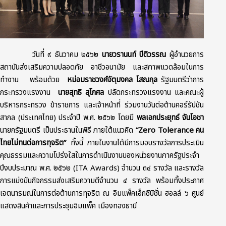
วันที่ ๙ ธันวาคม ๒๕๖๒
นายวรานนท์ ปีติวรรณ
ผู้อำนวยการ
สถาบันส่งเสริมความปลอดภัย อาชีวอนามัย และสภาพแวดล้อมในการ
ทำงาน พร้อมด้วย
หม่อมราชวงศ์จัตุมงคล โสณกุล
รัฐมนตรีว่าการ
กระทรวงแรงงาน
นายสุทธิ สุโกศล
ปลัดกระทรวงแรงงาน และคณะผู้
บริหารกระทรวง ข้าราชการ และเจ้าหน้าที่ ร่วมงานวันต่อต้านคอร์รัปชัน
สากล (ประเทศไทย) ประจำปี พ.ศ. ๒๕๖๒ โดยมี
พลเอกประยุทธ์ จันโอชา
นายกรัฐมนตรี เป็นประธานในพิธี ภายใต้แนวคิด
“Zero Tolerance คน
ไทยไม่ทนต่อการทุจริต”
ทั้งนี้ ภายในงานได้มีการมอบรางวัลการประเมิน
คุณธรรมและความโปร่งใสในการดำเนินงานของหน่วยงานภาครัฐประจำ
ปีงบประมาณ พ.ศ. ๒๕๖๒ (ITA Awards) จำนวน ๓๔ รางวัล และรางวัล
การแข่งขันกิจกรรมส่งเสริมความดีจำนวน ๔ รางวัล พร้อมทั้งประกาศ
เจตนารมณ์ในการต่อต้านการทุจริต ณ อิมแพ็คเอ็กซิบิชั่น ฮอลล์ ๖ ศูนย์
แสดงสินค้าและการประชุมอิมแพ็ค เมืองทองธานี