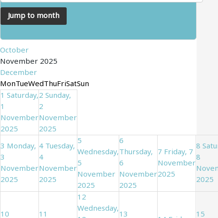
Jump to month
October
November 2025
December
Mon
Tue
Wed
Thu
Fri
Sat
Sun
1
Saturday,
2
Sunday,
1
2
November
November
2025
2025
5
6
3
Monday,
4
Tuesday,
8
Satu
Wednesday,
Thursday,
7
Friday, 7
3
4
8
5
6
November
November
November
Nove
November
November
2025
2025
2025
2025
2025
2025
12
Wednesday,
10
11
13
15