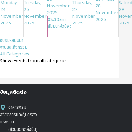
Monday,
Tuesday,
Thursday,
Saturd
November
28
24
25
27
29
2025
November
November
November
November
Nove
08:30am
2025
2025
2025
2025
2025
สัมมนาหัวข้อ :
...
อบรม-สัมมนา
งานและกิจกรรม
All Categories ...
Show events from all categories
ข้อมูลติดต่อ
อาคารกรม
สวัสดิการและคุ้มครอง
แรงงาน
(ส่วนแยกตลิ่งชัน)