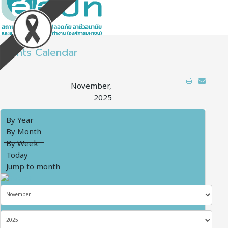
Events Calendar
November,
2025
By Year
By Month
By Week
Today
Jump to month