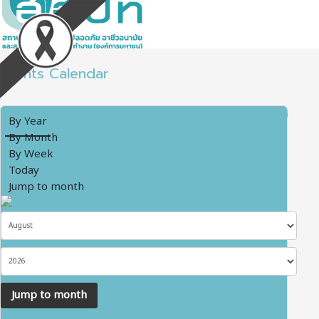
Events Calendar
By Year
By Month
By Week
Today
Jump to month
Jump to month