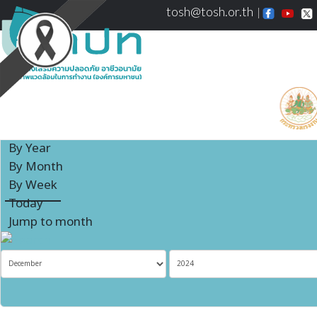
tosh@tosh.or.th
Events Calendar
By Year
By Month
By Week
Today
Jump to month