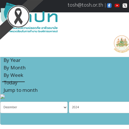
tosh@tosh.or.th
Events Calendar
By Year
By Month
By Week
Today
Jump to month