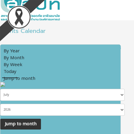
Events Calendar
By Year
By Month
By Week
Today
Jump to month
Jump to month