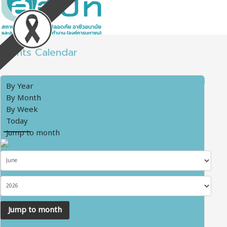
Events Calendar
By Year
By Month
By Week
Today
Jump to month
Jump to month