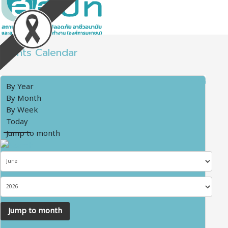
Events Calendar
By Year
By Month
By Week
Today
Jump to month
Jump to month