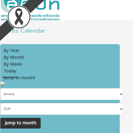
Events Calendar
By Year
By Month
By Week
Today
Jump to month
Jump to month