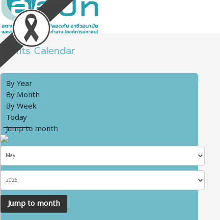
Events Calendar
By Year
By Month
By Week
Today
Jump to month
Jump to month