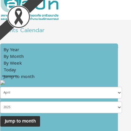
Events Calendar
By Year
By Month
By Week
Today
Jump to month
Jump to month