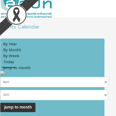
Events Calendar
By Year
By Month
By Week
Today
Jump to month
Jump to month