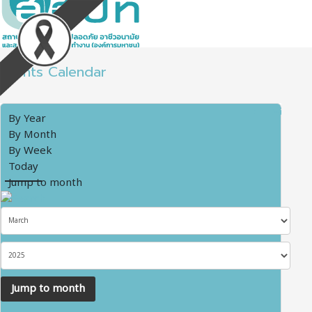
Events Calendar
By Year
By Month
By Week
Today
Jump to month
Jump to month