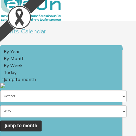
Events Calendar
By Year
By Month
By Week
Today
Jump to month
Jump to month