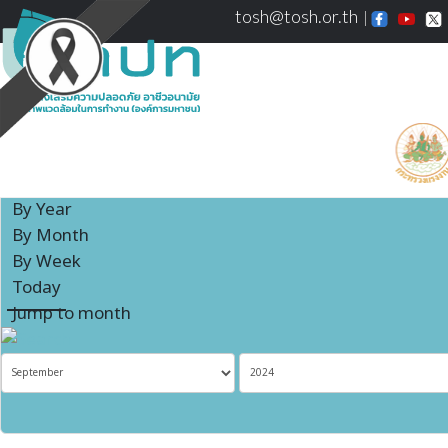
tosh@tosh.or.th
Events Calendar
By Year
By Month
By Week
Today
Jump to month