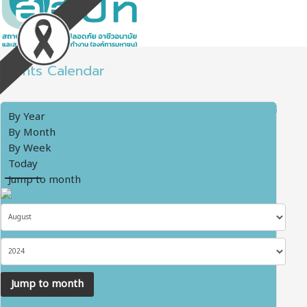
Events Calendar
By Year
By Month
By Week
Today
Jump to month
Jump to month