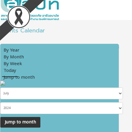
Events Calendar
By Year
By Month
By Week
Today
Jump to month
Jump to month