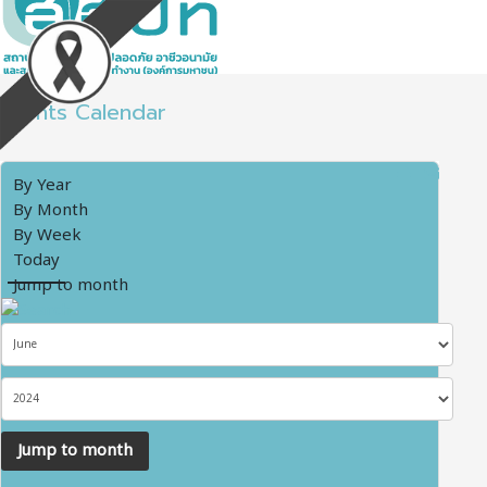
Events Calendar
By Year
By Month
By Week
Today
Jump to month
Jump to month