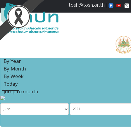
tosh@tosh.or.th
Events Calendar
By Year
By Month
By Week
Today
Jump to month