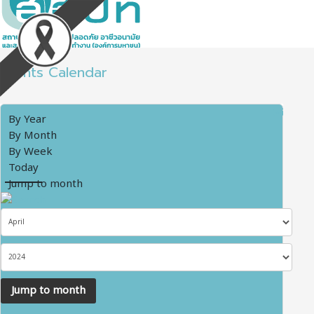
Events Calendar
By Year
By Month
By Week
Today
Jump to month
Jump to month