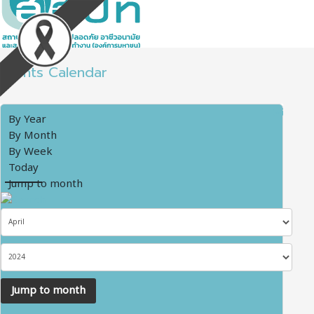
Events Calendar
By Year
By Month
By Week
Today
Jump to month
Jump to month