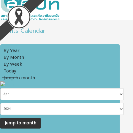
Events Calendar
By Year
By Month
By Week
Today
Jump to month
Jump to month