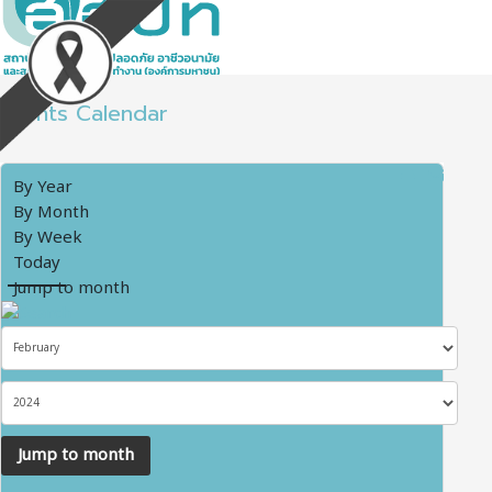
Events Calendar
By Year
By Month
By Week
Today
Jump to month
Jump to month