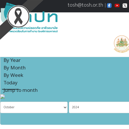
tosh@tosh.or.th
Events Calendar
By Year
By Month
By Week
Today
Jump to month