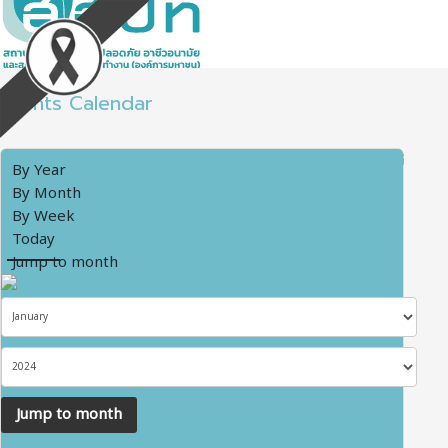
Events Calendar
By Year
By Month
By Week
Today
Jump to month
Jump to month