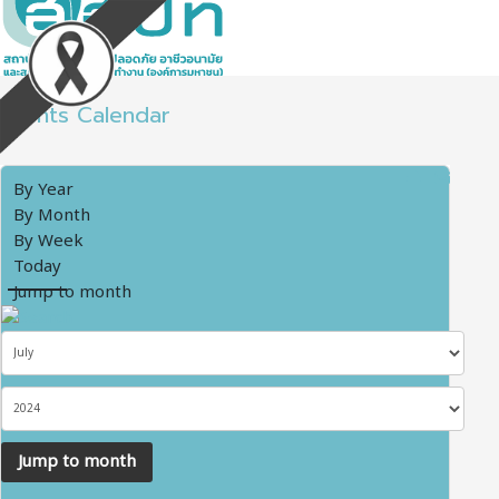
Events Calendar
By Year
By Month
By Week
Today
Jump to month
Jump to month