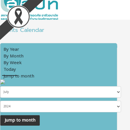
Events Calendar
By Year
By Month
By Week
Today
Jump to month
Jump to month