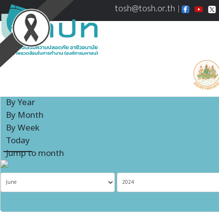
tosh@tosh.or.th
Events Calendar
By Year
By Month
By Week
Today
Jump to month