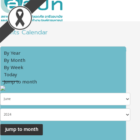
Events Calendar
By Year
By Month
By Week
Today
Jump to month
Jump to month