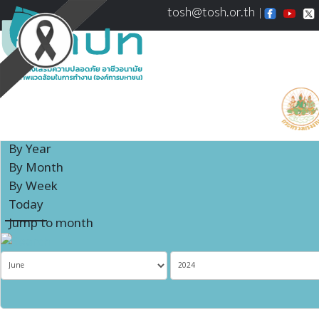
tosh@tosh.or.th
Events Calendar
By Year
By Month
By Week
Today
Jump to month