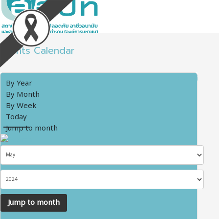
Events Calendar
By Year
By Month
By Week
Today
Jump to month
Jump to month