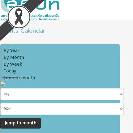
Events Calendar
By Year
By Month
By Week
Today
Jump to month
Jump to month