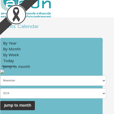
Events Calendar
By Year
By Month
By Week
Today
Jump to month
Jump to month