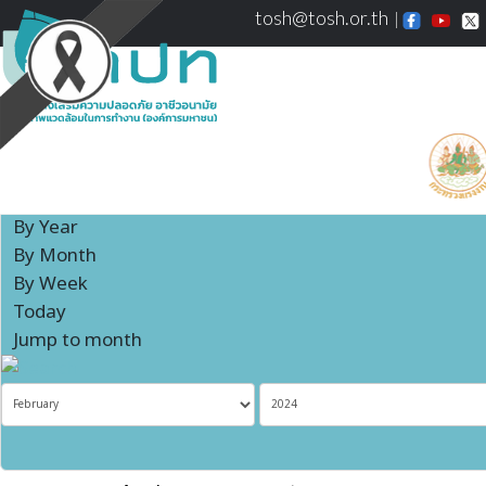
tosh@tosh.or.th
Events Calendar
By Year
By Month
By Week
Today
Jump to month