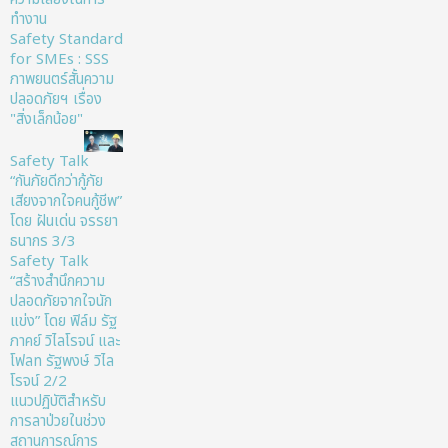
ทำงาน
Safety Standard
for SMEs : SSS
ภาพยนตร์สั้นความ
ปลอดภัยฯ เรื่อง
"สิ่งเล็กน้อย"
Safety Talk
“กันภัยดีกว่ากู้ภัย
เสียงจากใจคนกู้ชีพ”
โดย ฝันเด่น จรรยา
ธนากร 3/3
Safety Talk
“สร้างสำนึกความ
ปลอดภัยจากใจนัก
แข่ง” โดย ฟิล์ม รัฐ
ภาคย์ วิไลโรจน์ และ
โฟลท รัฐพงษ์ วิไล
โรจน์ 2/2
แนวปฏิบัติสำหรับ
การลาป่วยในช่วง
สถานการณ์การ