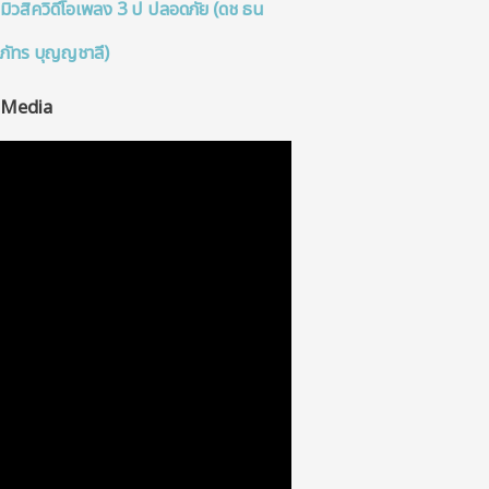
มิวสิควิดีโอเพลง 3 ป ปลอดภัย (ดช ธน
ภัทร บุญญชาลี)
Media